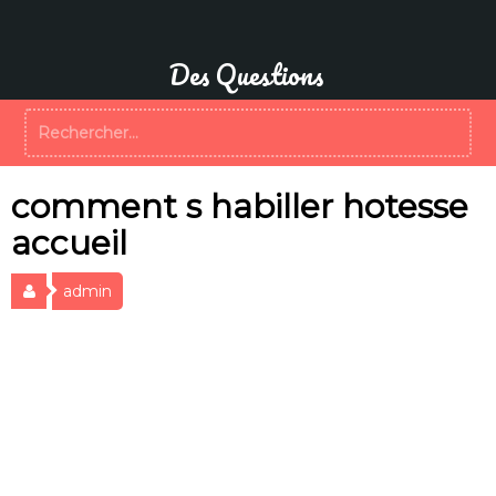
Aller
au
contenu
Des Questions
Rechercher :
comment s habiller hotesse
accueil
admin