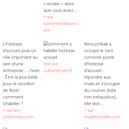
« recaler » alors
que vous aviez …
+ sur
commentfaiton.c
om
L’hôtesse
Ninouchkak a
d’accueil joue un
occupé le tant
rôle important au
convoité poste
sein d’une
Voir sur
d’hôtesse
entreprise. …. hiver
culturelycee.fr
d’accueil …
· Être la plus belle
répondre aux
pour le réveillon
mails et s’occuper
de Noël :
du courrier (liste
comment
non exhaustive),
s’habiller ?
elle doit …
+ sur les-
+ sur
uniformes.com
madmoizelle.com