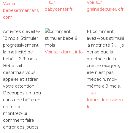
+ sur
Voir sur
Voir sur
babycenter.fr
grainedecurieux.fr
bebesetmamans.
com
Activités d’éveil 6-
Et comment
12 mois: Stimuler
avez-vous stimulé
progressivement
la motricité ? ….. je
la motricité de
Voir sur diamit.info
pense que la
bébé … 6-9 mois.
drectrice de la
Bébé sait
crêche exagère,
désormais vous
elle n’est pas
appeler et attirer
médecin, moi-
votre attention, …
même à 9 mois, …
Découpez un trou
+ sur
dans une boîte en
forum.doctissimo.
carton et
fr
montrez-lui
comment faire
entrer des jouets