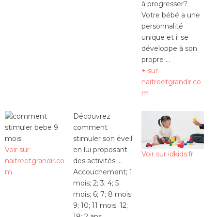
à progresser?
Votre bébé a une
personnalité
unique et il se
développe à son
propre …
+ sur
naitreetgrandir.co
m
Découvrez
comment
stimuler son éveil
Voir sur
en lui proposant
Voir sur idkids.fr
naitreetgrandir.co
des activités …
m
Accouchement; 1
mois; 2; 3; 4; 5
mois; 6; 7; 8 mois;
9; 10; 11 mois; 12;
18; 2 ans.