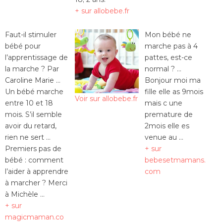
+ sur allobebe.fr
Faut-il stimuler
Mon bébé ne
bébé pour
marche pas à 4
l’apprentissage de
pattes, est-ce
la marche ? Par
normal ? …
Caroline Marie …
Bonjour moi ma
Un bébé marche
fille elle as 9mois
Voir sur allobebe.fr
entre 10 et 18
mais c une
mois. S’il semble
premature de
avoir du retard,
2mois elle es
rien ne sert …
venue au …
Premiers pas de
+ sur
bébé : comment
bebesetmamans.
l’aider à apprendre
com
à marcher ? Merci
à Michèle …
+ sur
magicmaman.co