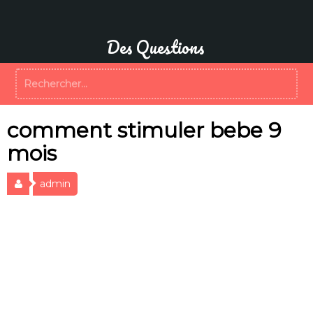
Aller
au
contenu
Des Questions
Rechercher :
comment stimuler bebe 9
mois
admin