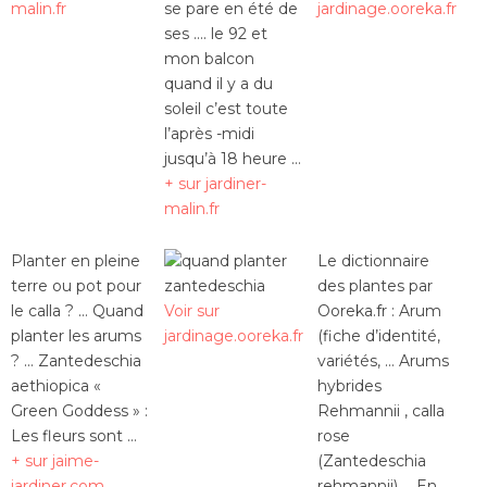
malin.fr
se pare en été de
jardinage.ooreka.fr
ses …. le 92 et
mon balcon
quand il y a du
soleil c’est toute
l’après -midi
jusqu’à 18 heure …
+ sur jardiner-
malin.fr
Planter en pleine
Le dictionnaire
terre ou pot pour
des plantes par
le calla ? … Quand
Voir sur
Ooreka.fr : Arum
planter les arums
jardinage.ooreka.fr
(fiche d’identité,
? … Zantedeschia
variétés, … Arums
aethiopica «
hybrides
Green Goddess » :
Rehmannii , calla
Les fleurs sont …
rose
+ sur jaime-
(Zantedeschia
jardiner.com
rehmannii) … En