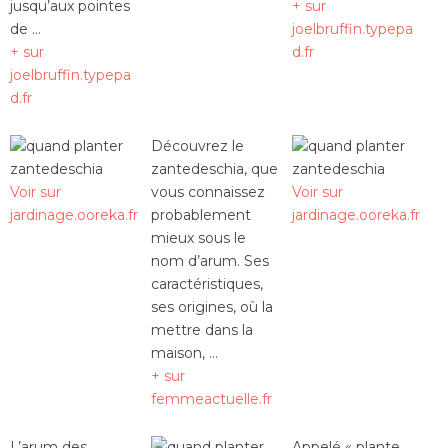
jusqu’aux pointes
+ sur
de …
joelbruffin.typepa
+ sur
d.fr
joelbruffin.typepa
d.fr
Découvrez le
zantedeschia, que
Voir sur
vous connaissez
Voir sur
jardinage.ooreka.fr
probablement
jardinage.ooreka.fr
mieux sous le
nom d’arum. Ses
caractéristiques,
ses origines, où la
mettre dans la
maison, …
+ sur
femmeactuelle.fr
L’arum des
Appelé « plante