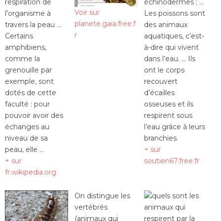
respiration de
échinodermes ; …
Voir sur
l’organisme à
Les poissons sont
planete.gaia.free.f
travers la peau …
des animaux
r
Certains
aquatiques, c’est-
amphibiens,
à-dire qui vivent
comme la
dans l’eau. … Ils
grenouille par
ont le corps
exemple, sont
recouvert
dotés de cette
d’écailles
faculté : pour
osseuses et ils
pouvoir avoir des
respirent sous
échanges au
l’eau grâce à leurs
niveau de sa
branchies.
peau, elle …
+ sur
+ sur
soutien67.free.fr
fr.wikipedia.org
On distingue les
vertébrés
(animaux qui