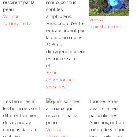
mieux connus
sont les
Voir sur
amphibiens.
Voir sur
future.arte.tv
Beaucoup d’entre
fr.pickture.com
eux absorbent par
la peau au moins
30% du
dioxygène qui leur
est nécessaire
et …
+ sur
chambon.ac-
versailles.fr
Les femmes et
Tous les êtres
les hommes sont
vivants, et en
différents à bien
particulier les
des égards, y
Animaux, ont un
compris dans la
Voir sur
milieu de vie qui
maladie. …
animateur-
leur … milieu de