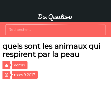
Aller
au
contenu
Des Questions
Rechercher :
quels sont les animaux qui
respirent par la peau
admin
mars 9 2017